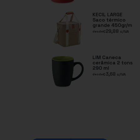
KECIL LARGE
Saco térmico
grande 450gr/m
29,88
€
s/IVA
desde
LIM Caneca
cerâmica 2 tons
290 ml
3,68
€
s/IVA
desde