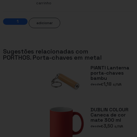
carrinho
adicionar
Sugestões relacionadas com
PORTHOS. Porta-chaves em metal
PIANTI Lanterna
porta-chaves
bambu
1,18
€
s/IVA
desde
DUBLIN COLOUR
Caneca de cor
mate 300 ml
3,50
€
s/IVA
desde