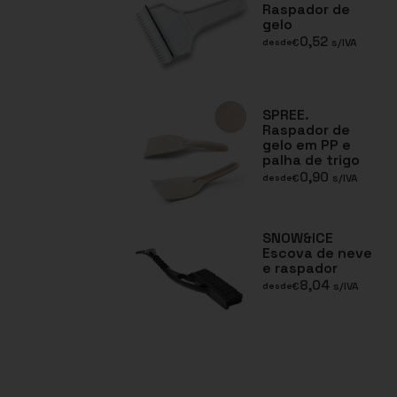
Raspador de
gelo
0,52
€
s/IVA
desde
SPREE.
Raspador de
gelo em PP e
palha de trigo
0,90
€
s/IVA
desde
SNOW&ICE
Escova de neve
e raspador
8,04
€
s/IVA
desde