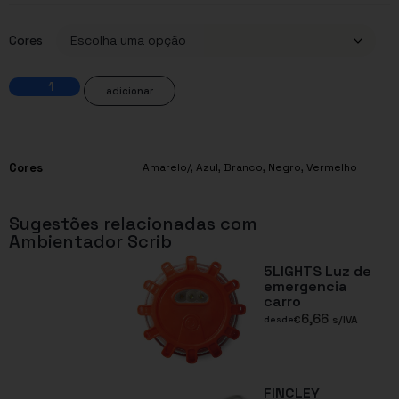
Cores
adicionar
Cores
Amarelo/
,
Azul
,
Branco
,
Negro
,
Vermelho
Sugestões relacionadas com
Ambientador Scrib
5LIGHTS Luz de
emergencia
carro
6,66
€
s/IVA
desde
FINCLEY