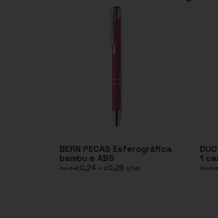
BERN PECAS Esferográfica
DUO
bambu e ABS
1 ca
0,24
–
0,28
€
€
s/IVA
desde
desde