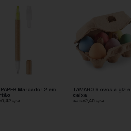
 PAPER Marcador 2 em
TAMAGO 6 ovos a giz 
rtão
caixa
0,42
2,40
€
s/IVA
€
s/IVA
desde