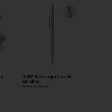
em
DANA Esferográfica de
alumínio
0,54
€
s/IVA
desde