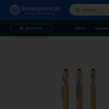
produtos
início
orçamen