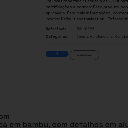
150 mm Properties : Escrita a azul, Our nature
certificações e normas: Este produto pos
aplicáveis. Para mais informações, contac
interior Default customisation : Esferográ
Referência
561.91986
Categorias
,
Caneta Multifuncional
Caneta
adicionar
com
ca em bambu, com detalhes em al