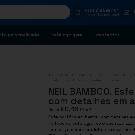
+351 212 592 464
rede fixa nacional
to personalizado
catálogo geral
contactos
início
/
produtos
/
canetas - escrita
/
canetas
/
c
bambu, com detalhes em alumínio cromado
NEIL BAMBOO. Esfe
com detalhes em a
€
0,46
s/IVA
desde
Esferográfica em bambu, com detalhes em 
no topo da esferográfica e escrita a azul
naturais, a cor do produto e o resultado 