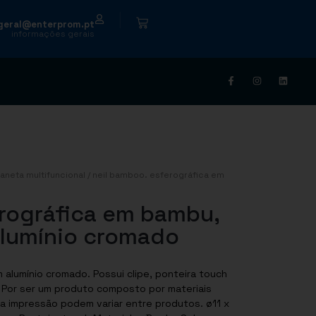
|
geral@enterprom.pt
informações gerais
aneta multifuncional
/ neil bamboo. esferográfica em
rográfica em bambu,
lumínio cromado
alumínio cromado. Possui clipe, ponteira touch
. Por ser um produto composto por materiais
da impressão podem variar entre produtos. ø11 x