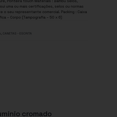
, Ponteira touch Materials : Bambu Selos,
sui uma ou mais certificações, selos ou normas
te o seu representante comercial. Packing : Caixa
fica – Corpo (Tampografia – 50 x 6)
,
s
CANETAS - ESCRITA
umínio cromado