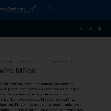
|
geral@enterprom.pt
informações gerais
aneta multifuncional
/ esferográfica ponteiro milok
eiro Milok
tas diferentes, feitas de bambu. Mecanismo
a ou preta, com botões a condizer. Pega, clip e
o e pega numa variedade de cores vivas, com
o o bambu favorecem a utilização de matérias-
oluentes. Provém de uma planta muito resistente
rápidos, o que o torna uma excelente alternativa