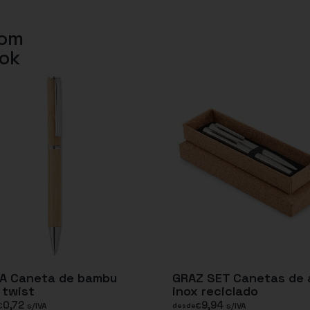
com
lok
RA Caneta de bambu
GRAZ SET Canetas de 
 twist
inox reciclado
0,72
9,94
€
s/IVA
€
s/IVA
desde