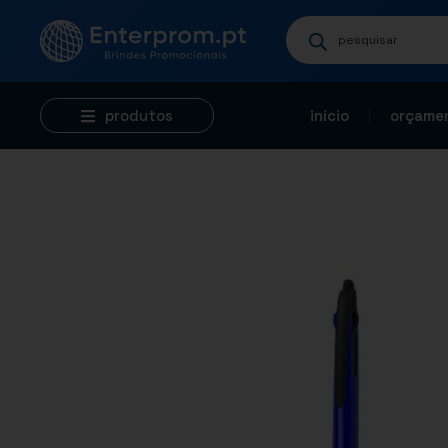
produtos
início
orçamen