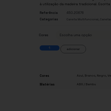
à utilização da madeira tradicional. Escri
Referência
450.20676
Categorias
,
Caneta Multifuncional
Caneta
Cores
adicionar
Cores
Azul
,
Branco
,
Negro
,
V
Matérias
ABS / Bambu