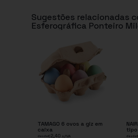
Sugestões relacionadas 
Esferográfica Ponteiro Mi
TAMAGO 6 ovos a giz em
NAI
caixa
tipo
2,40
€
s/IVA
desde
desde