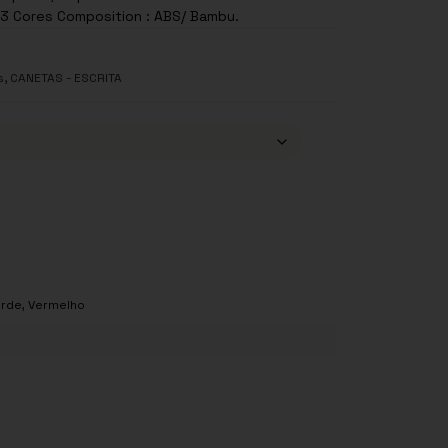
ta 3 Cores Composition : ABS/ Bambu.
,
s
CANETAS - ESCRITA
erde
,
Vermelho