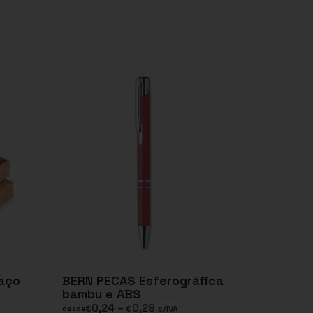
aço
BERN PECAS Esferográfica
bambu e ABS
0,24
–
0,28
€
€
s/IVA
desde