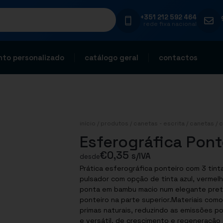
+351 212 592 464
rede fixa nacional
to personalizado
catálogo geral
contactos
início
/
produtos
/
canetas - escrita
/
canetas
/
c
Esferográfica Pont
€
0,35
s/IVA
desde
Prática esferográfica ponteiro com 3 tin
pulsador com opção de tinta azul, vermelh
ponta em bambu macio num elegante pret
ponteiro na parte superior.Materiais com
primas naturais, reduzindo as emissões p
e versátil, de crescimento e regeneração 