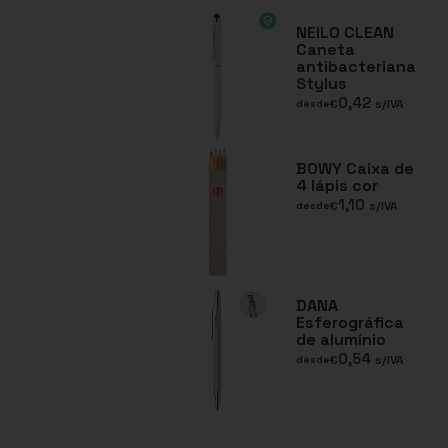
NEILO CLEAN
Caneta
antibacteriana
Stylus
0,42
€
s/IVA
desde
BOWY Caixa de
4 lápis cor
1,10
€
s/IVA
desde
DANA
Esferográfica
de alumínio
0,54
€
s/IVA
desde