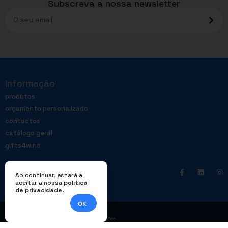
Subscreva a nossa newsletter
Informação
produtos
orçamento personalizado
contactos
catálogo geral
gifts4wine
Ao continuar, estará a
aceitar a nossa
política
de privacidade
.
OK
|
Política de privacidade
Livro de reclamações
© Enterprom – Todos os direitos reservados. Design por
DWSI
.