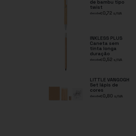
de bambu tipo
twist
0,72
€
s/IVA
desde
INKLESS PLUS
Caneta sem
tinta longa
duração
0,52
€
s/IVA
desde
LITTLE VANGOGH
Set lápis de
cores
0,80
€
s/IVA
desde