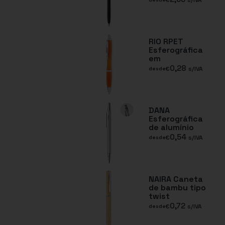
€
s/IVA
RIO RPET
Esferográfica
em
0,28
€
s/IVA
desde
DANA
Esferográfica
de alumínio
0,54
€
s/IVA
desde
NAIRA Caneta
de bambu tipo
twist
0,72
€
s/IVA
desde