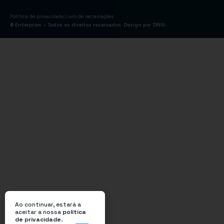
|
Política de privacidade
Livro de reclamações
© Enterprom – Todos os direitos reservados. Design por
DWSI
.
Ao continuar, estará a
aceitar a nossa
política
de privacidade
.