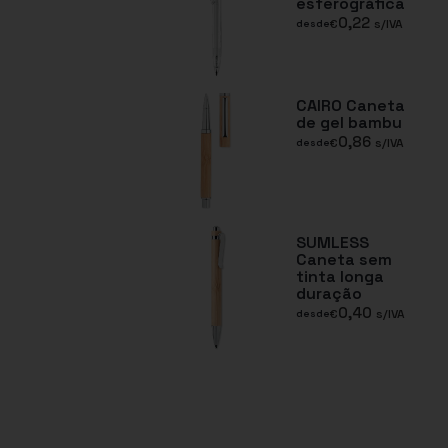
esferográfica
0,22
€
s/IVA
desde
CAIRO Caneta
de gel bambu
0,86
€
s/IVA
desde
SUMLESS
Caneta sem
tinta longa
duração
0,40
€
s/IVA
desde