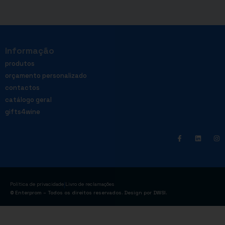
Informação
produtos
orçamento personalizado
contactos
catálogo geral
gifts4wine
|
Política de privacidade
Livro de reclamações
© Enterprom – Todos os direitos reservados. Design por
DWSI
.