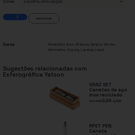
Cores
adicionar
Cores
Amarelo/
,
Azul
,
Branco
,
Negro
,
Verde
,
Vermelho
,
Fúcsia
,
Laranja / azul
Sugestões relacionadas com
Esferográfica Yatson
GRAZ SET
Canetas de aço
inox reciclado
9,94
€
s/IVA
desde
RPET PEN
Caneta