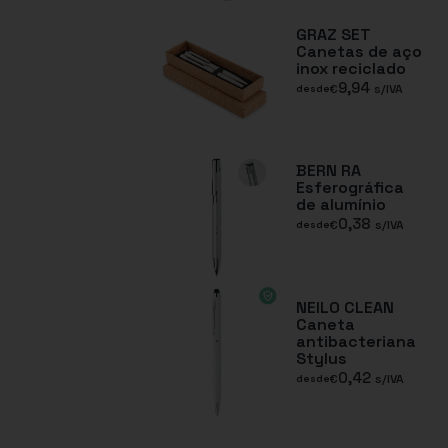
GRAZ SET
Canetas de aço
inox reciclado
9,94
€
s/IVA
desde
BERN RA
Esferográfica
de alumínio
0,38
€
s/IVA
desde
NEILO CLEAN
Caneta
antibacteriana
Stylus
0,42
€
s/IVA
desde