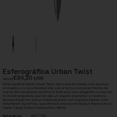
Esferográfica Urban Twist
€
34,20
s/IVA
desde
Esferográfica Parker Urban Twist, fabricada em metal, com adornos
cromados, e o inconfundível clip com a forma icónica em flecha da
marca. De mecanismo giratório e tinta azul, com elegantes curvas em
forma de ampulheta que lhe dão um aspeto chamativo e moderno.
Apresentação em estojo individual preto com logotipo Parker. Com
tinta Parker QuinkFlow, que oferece uma escrita fluída e fiável sobre o
papel. Carga Jumbo Composition : Metal.
Referência
450.7391