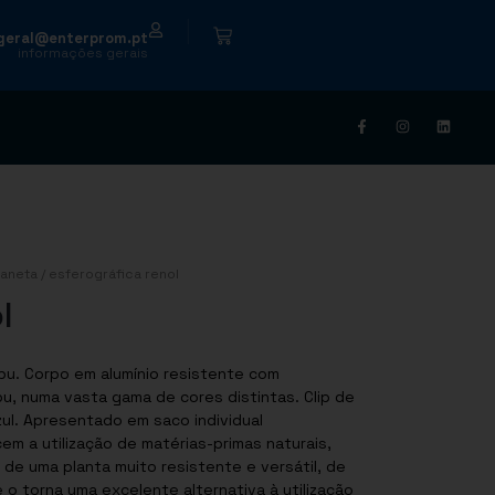
|
geral@enterprom.pt
informações gerais
aneta
/ esferográfica renol
l
bu. Corpo em alumínio resistente com
 numa vasta gama de cores distintas. Clip de
ul. Apresentado em saco individual
m a utilização de matérias-primas naturais,
de uma planta muito resistente e versátil, de
o torna uma excelente alternativa à utilização