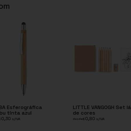
com
A Esferográfica
LITTLE VANGOGH Set lá
u tinta azul
de cores
0,30
0,80
€
s/IVA
€
s/IVA
desde