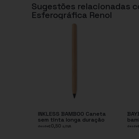
Sugestões relacionadas 
Esferográfica Renol
INKLESS BAMBOO Caneta
BAYB
sem tinta longa duração
bamb
0,50
€
s/IVA
desde
desde