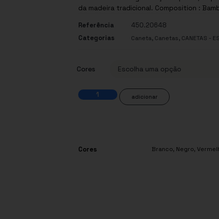
da madeira tradicional. Composition : B
Referência
450.20648
Categorias
,
,
Caneta
Canetas
CANETAS - E
Cores
adicionar
Cores
Branco
,
Negro
,
Vermel