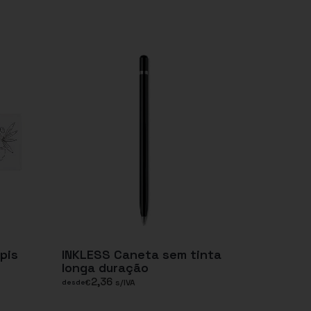
pis
INKLESS Caneta sem tinta
longa duração
2,36
€
s/IVA
desde