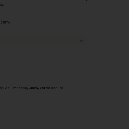
ambu.
SCRITA
ho
,
Azul marinho
,
Cinza
,
Verde oscuro