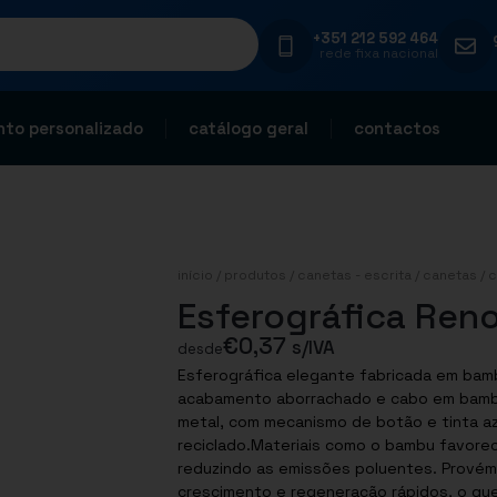
+351 212 592 464
rede fixa nacional
to personalizado
catálogo geral
contactos
início
/
produtos
/
canetas - escrita
/
canetas
/
c
Esferográfica Reno
€
0,37
s/IVA
desde
Esferográfica elegante fabricada em bam
acabamento aborrachado e cabo em bambu,
metal, com mecanismo de botão e tinta az
reciclado.Materiais como o bambu favorece
reduzindo as emissões poluentes. Provém 
crescimento e regeneração rápidos, o que 