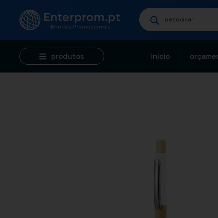
produtos
início
orçamen