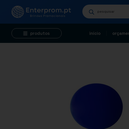
produtos
início
orçamen