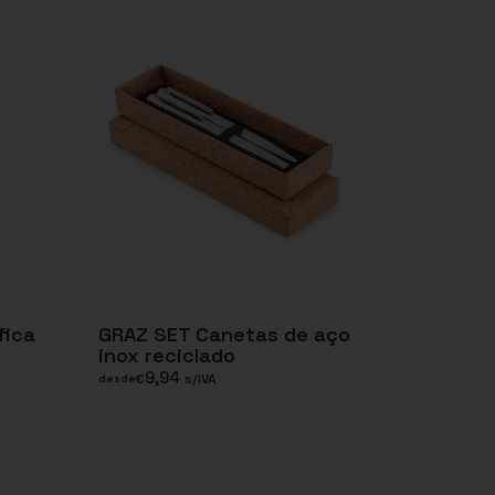
fica
GRAZ SET Canetas de aço
inox reciclado
9,94
€
s/IVA
desde