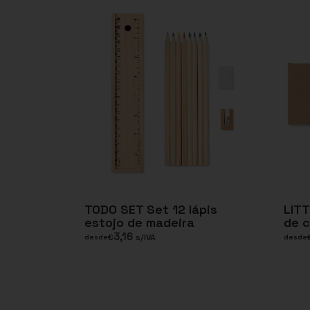
TODO SET Set 12 lápis
LITT
estojo de madeira
de c
3,16
€
s/IVA
desde
desde