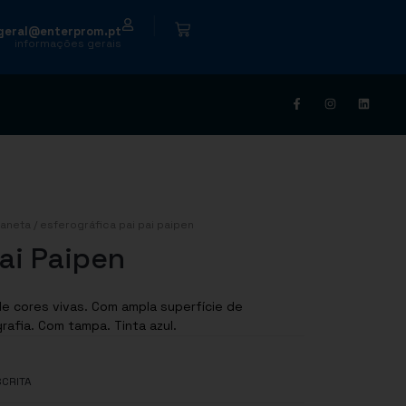
|
geral@enterprom.pt
informações gerais
aneta
/ esferográfica pai pai paipen
Pai Paipen
de cores vivas. Com ampla superfície de
afia. Com tampa. Tinta azul.
SCRITA