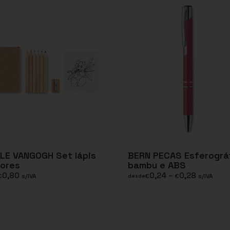
LE VANGOGH Set lápis
BERN PECAS Esferográ
ores
bambu e ABS
0,80
0,24
–
0,28
€
s/IVA
€
€
s/IVA
desde