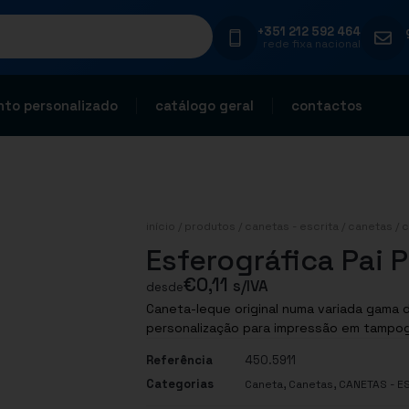
+351 212 592 464
rede fixa nacional
to personalizado
catálogo geral
contactos
início
/
produtos
/
canetas - escrita
/
canetas
/
c
Esferográfica Pai 
€
0,11
s/IVA
desde
Caneta-leque original numa variada gama 
personalização para impressão em tampogr
Referência
450.5911
Categorias
,
,
Caneta
Canetas
CANETAS - E