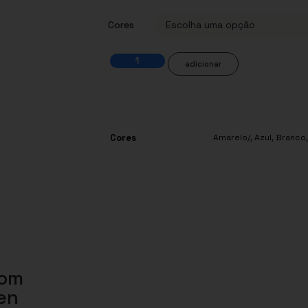
Cores
adicionar
Cores
Amarelo/
,
Azul
,
Branco
com
pen