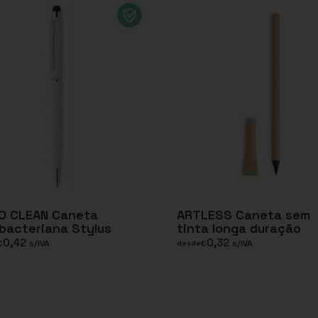
LO CLEAN Caneta
ARTLESS Caneta sem
bacteriana Stylus
tinta longa duração
0,42
0,32
€
s/IVA
€
s/IVA
desde