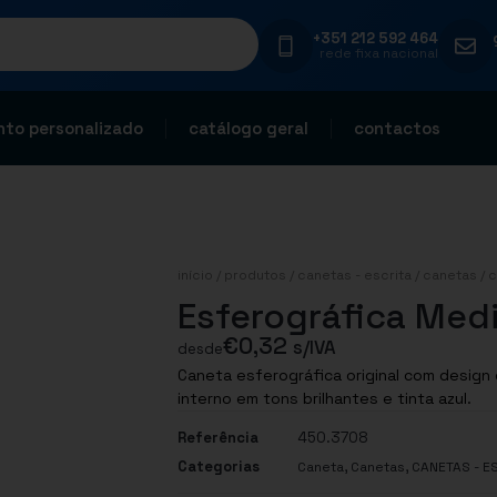
+351 212 592 464
rede fixa nacional
to personalizado
catálogo geral
contactos
início
/
produtos
/
canetas - escrita
/
canetas
/
c
Esferográfica Med
€
0,32
s/IVA
desde
Caneta esferográfica original com design 
interno em tons brilhantes e tinta azul.
Referência
450.3708
Categorias
,
,
Caneta
Canetas
CANETAS - E