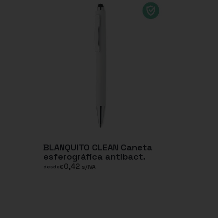
BLANQUITO CLEAN Caneta
esferográfica antibact.
0,42
€
s/IVA
desde