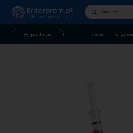
produtos
início
orçamen