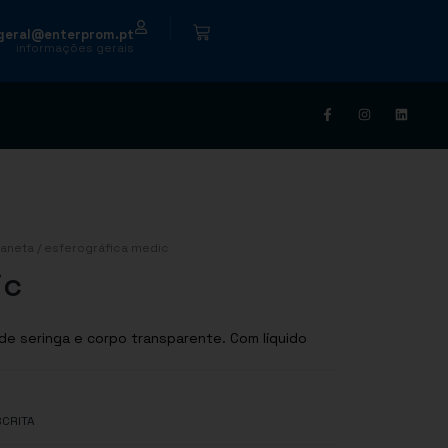
|
geral@enterprom.pt
informações gerais
aneta
/ esferográfica medic
ic
de seringa e corpo transparente. Com líquido
SCRITA