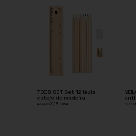
TODO SET Set 12 lápis
NEI
estojo de madeira
anti
3,16
€
s/IVA
desde
desde