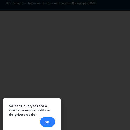
© Enterprom – Todos os direitos reservados. Design por
DWSI
.
Ao continuar, estará a
aceitar a nossa
política
de privacidade
.
OK