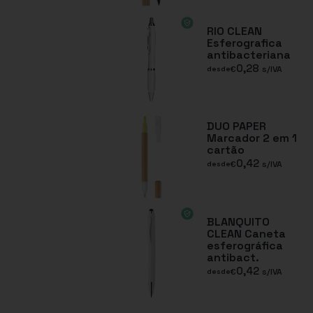
RIO CLEAN
Esferografica
antibacteriana
0,28
€
s/IVA
desde
DUO PAPER
Marcador 2 em 1
cartão
0,42
€
s/IVA
desde
BLANQUITO
CLEAN Caneta
esferográfica
antibact.
0,42
€
s/IVA
desde