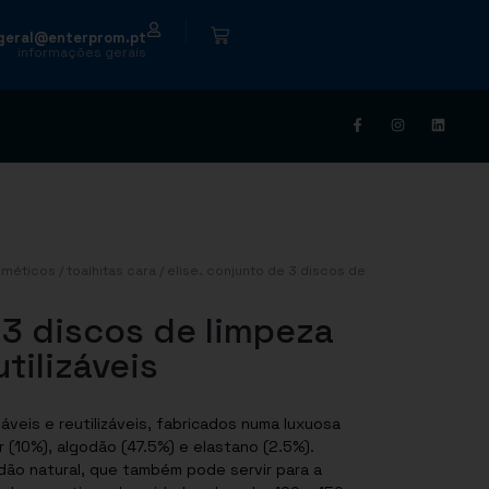
|
geral@enterprom.pt
informações gerais
sméticos
/
toalhitas cara
/ elise. conjunto de 3 discos de
 3 discos de limpeza
utilizáveis
váveis e reutilizáveis, fabricados numa luxuosa
 (10%), algodão (47.5%) e elastano (2.5%).
ão natural, que também pode servir para a