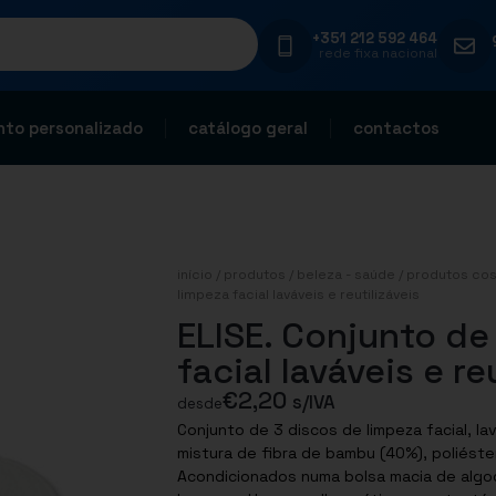
+351 212 592 464
rede fixa nacional
to personalizado
catálogo geral
contactos
início
/
produtos
/
beleza - saúde
/
produtos co
limpeza facial laváveis e reutilizáveis
ELISE. Conjunto de
facial laváveis e re
€
2,20
s/IVA
desde
Conjunto de 3 discos de limpeza facial, la
mistura de fibra de bambu (40%), poliéster
Acondicionados numa bolsa macia de algod