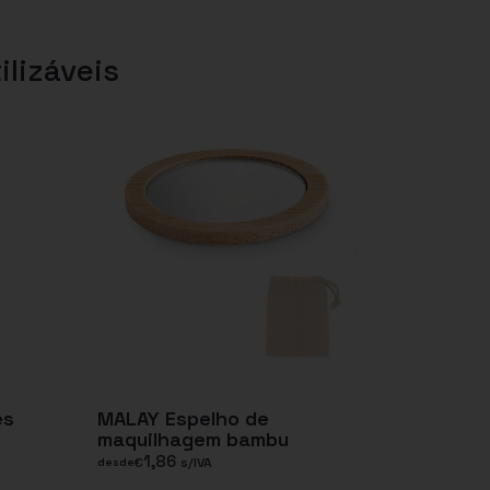
ilizáveis
es
MALAY Espelho de
maquilhagem bambu
1,86
€
s/IVA
desde