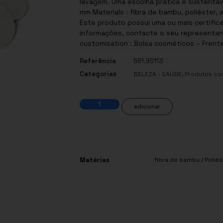
lavagem. Uma escolha prática e sustentáve
mm Materials : fibra de bambu, poliéster, algodão, elastano Sel
Este produto possui uma ou mais certifica
informações, contacte o seu representant
customisation : Bolsa cosméticos – Frente 
Referência
561.95113
Categorias
,
BELEZA - SAÚDE
Produtos co
adicionar
Matérias
fibra de bambu / Poliés