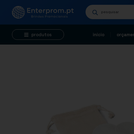
produtos
início
orçamen