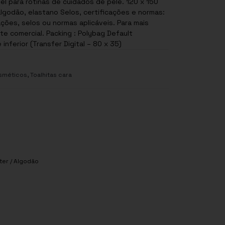
l para rotinas de cuidados de pele. 120 x 150
os, certificações e normas:
ções, selos ou normas aplicáveis. Para mais
e comercial. Packing : Polybag Default
inferior (Transfer Digital – 80 x 35)
,
sméticos
Toalhitas cara
ter / Algodão