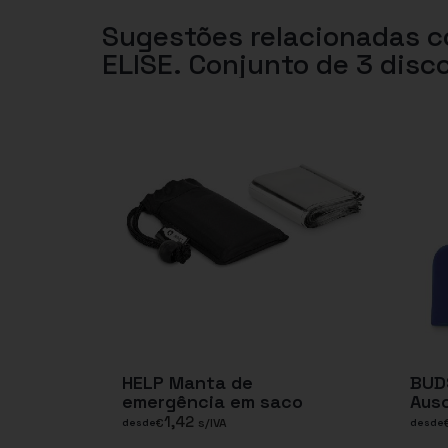
Sugestões relacionadas 
ELISE. Conjunto de 3 disco
HELP Manta de
BUD
emergência em saco
Ausc
1,42
€
s/IVA
desde
desde