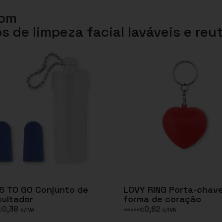
com
s de limpeza facial laváveis e reut
S TO GO Conjunto de
LOVY RING Porta-chav
ultador
forma de coração
0,38
0,62
€
s/IVA
€
s/IVA
desde