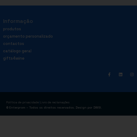
Informação
produtos
orçamento personalizado
contactos
catálogo geral
gifts4wine
|
Política de privacidade
Livro de reclamações
© Enterprom – Todos os direitos reservados. Design por
DWSI
.