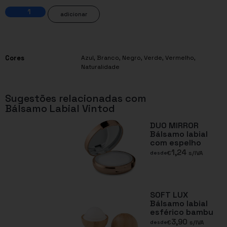
adicionar
Cores
Azul
,
Branco
,
Negro
,
Verde
,
Vermelho
,
Naturalidade
Sugestões relacionadas com
Bálsamo Labial Vintod
DUO MIRROR
Bálsamo labial
com espelho
1,24
€
s/IVA
desde
SOFT LUX
Bálsamo labial
esférico bambu
3,90
€
s/IVA
desde