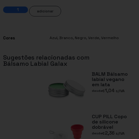
adicionar
Cores
Azul
,
Branco
,
Negro
,
Verde
,
Vermelho
Sugestões relacionadas com
Bálsamo Labial Galax
BALM Bálsamo
labial vegano
em lata
1,04
€
s/IVA
desde
CUP PILL Copo
de silicone
dobrável
2,36
€
s/IVA
desde