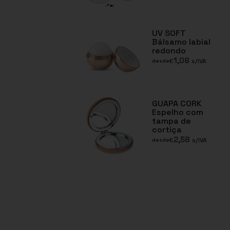
UV SOFT
Bálsamo labial
redondo
1,08
€
s/IVA
desde
GUAPA CORK
Espelho com
tampa de
cortiça
2,58
€
s/IVA
desde