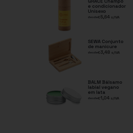
GRACE Champô
e condicionador
Unisexo
5,64
€
s/IVA
desde
SEWA Conjunto
de manicure
3,48
€
s/IVA
desde
BALM Bálsamo
labial vegano
em lata
1,04
€
s/IVA
desde