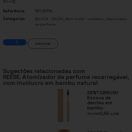
50 x 9)
Referência
561.95114
Categorias
,
,
BELEZA - SAÚDE
Bem-estar - cuidados
Vaporizador
de perfume
adicionar
Sugestões relacionadas com
REESE. Atomizador de perfume recarregável,
com invólucro em bambu natural
DENTOBRUSH
Escova de
dentes em
bambu
0,60
€
s/IVA
desde