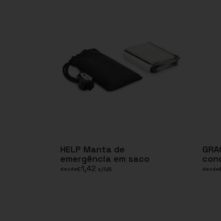
HELP Manta de
GRA
emergência em saco
cond
1,42
€
s/IVA
desde
desde