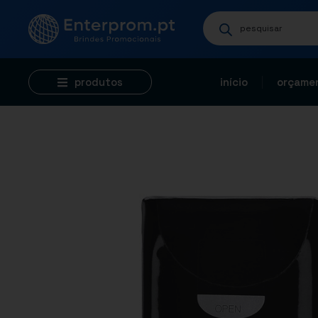
produtos
início
orçamen