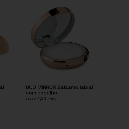
al
DUO MIRROR Bálsamo labial
com espelho
1,24
€
s/IVA
desde