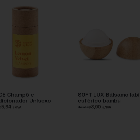
CE Champô e
SOFT LUX Bálsamo labi
icionador Unisexo
esférico bambu
5,64
3,90
€
s/IVA
€
s/IVA
desde