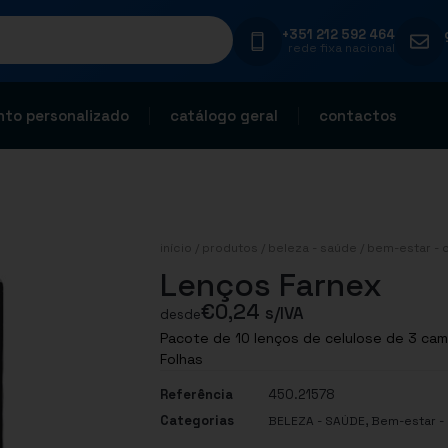
+351 212 592 464
rede fixa nacional
to personalizado
catálogo geral
contactos
início
/
produtos
/
beleza - saúde
/
bem-estar - 
Lenços Farnex
€
0,24
s/IVA
desde
Pacote de 10 lenços de celulose de 3 ca
Folhas
Referência
450.21578
Categorias
,
BELEZA - SAÚDE
Bem-estar -