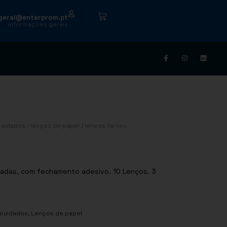
|
geral@enterprom.pt
informações gerais
cuidados
/
lenços de papel
/ lenços farnex
madas, com fechamento adesivo. 10 Lenços. 3
,
 cuidados
Lenços de papel