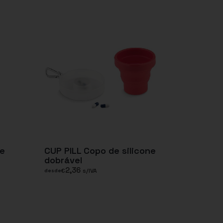
e
CUP PILL Copo de silicone
dobrável
2,36
€
s/IVA
desde