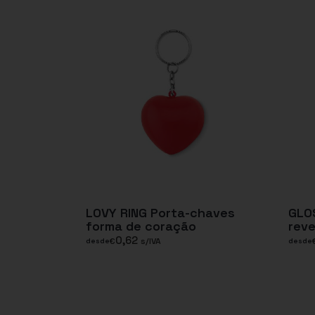
LOVY RING Porta-chaves
GLOS
forma de coração
rev
0,62
€
s/IVA
desde
desde