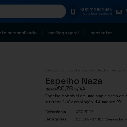
+351 212 592 464
rede fixa nacional
to personalizado
catálogo geral
contactos
início
/
produtos
/
beleza - saúde
/
bem-estar - 
Espelho Naza
€
0,78
s/IVA
desde
Espelho dobrável em uma ampla gama de co
internos 1x/2x ampliação. 1 Aumento 2X
Referência
450.3192
Categorias
,
BELEZA - SAÚDE
Bem-estar -