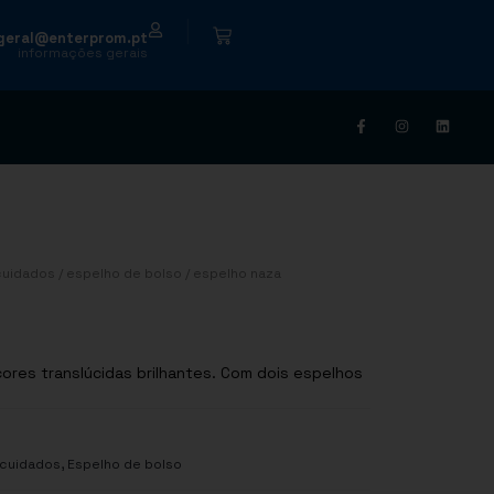
|
geral@enterprom.pt
informações gerais
cuidados
/
espelho de bolso
/ espelho naza
res translúcidas brilhantes. Com dois espelhos
,
 cuidados
Espelho de bolso