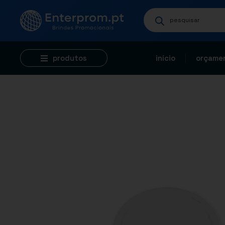
produtos
início
orçamen