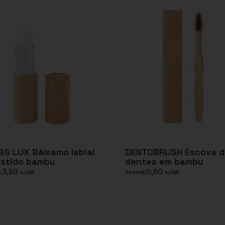
S LUX Bálsamo labial
DENTOBRUSH Escova d
estido bambu
dentes em bambu
3,50
0,60
€
s/IVA
€
s/IVA
desde