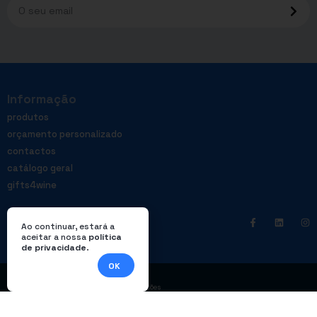
Informação
produtos
orçamento personalizado
contactos
catálogo geral
gifts4wine
Ao continuar, estará a
aceitar a nossa
política
de privacidade
.
OK
|
Política de privacidade
Livro de reclamações
© Enterprom – Todos os direitos reservados. Design por
DWSI
.