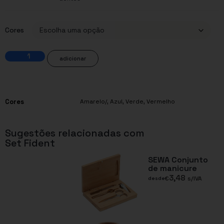
Cores
adicionar
Cores
Amarelo/
,
Azul
,
Verde
,
Vermelho
Sugestões relacionadas com
Set Fident
SEWA Conjunto
de manicure
3,48
€
s/IVA
desde