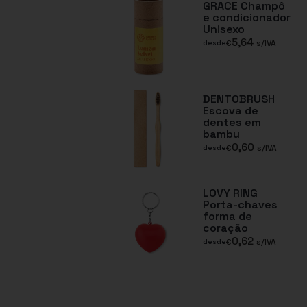
GRACE Champô
e condicionador
Unisexo
5,64
€
s/IVA
desde
DENTOBRUSH
Escova de
dentes em
bambu
0,60
€
s/IVA
desde
LOVY RING
Porta-chaves
forma de
coração
0,62
€
s/IVA
desde