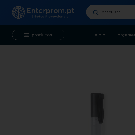
produtos
início
orçamen