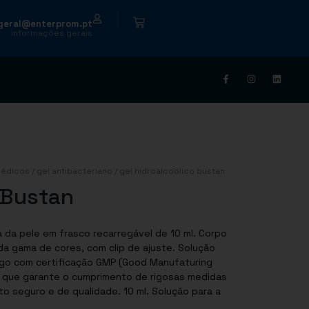
|
geral@enterprom.pt
informações gerais
médicos
/
gel antibacteriano
/ gel hidroalcoólico bustan
 Bustan
a da pele em frasco recarregável de 10 ml. Corpo
da gama de cores, com clip de ajuste. Solução
) que garante o cumprimento de rigosas medidas
o seguro e de qualidade. 10 ml. Solução para a