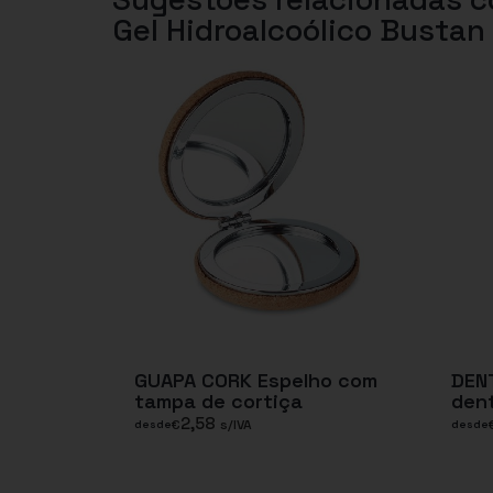
Gel Hidroalcoólico Bustan
GUAPA CORK Espelho com
DEN
tampa de cortiça
den
2,58
€
s/IVA
desde
desde