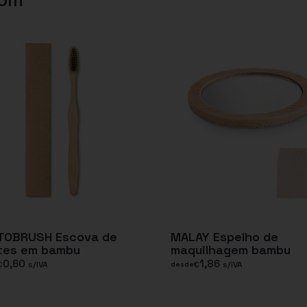
TOBRUSH Escova de
MALAY Espelho de
tes em bambu
maquilhagem bambu
0,60
1,86
€
s/IVA
€
s/IVA
desde