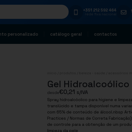
+351 212 592 464
rede fixa nacional
to personalizado
catálogo geral
contactos
início
/
produtos
/
beleza - saúde
/
acessórios 
Gel Hidroalcoólico
€
0,21
s/IVA
desde
Spray hidroalcóolico para higiene e limpez
translúcido e tampa disponível numa varia
com 65% de conteúdo de álcool.nbsp Artigo com certificação GMP (Good Manufaturing
Practices / Normas de Correta Fabricação
de controle para a obtenção de um produt
limpeza da pele