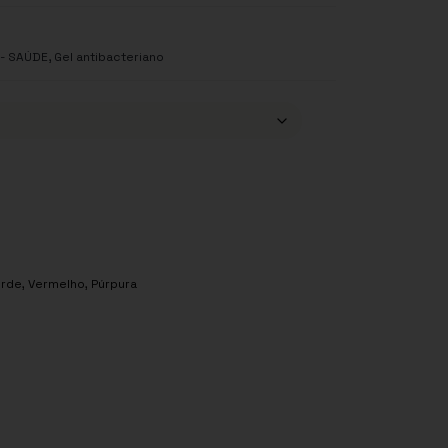
,
- SAÚDE
Gel antibacteriano
erde
,
Vermelho
,
Púrpura