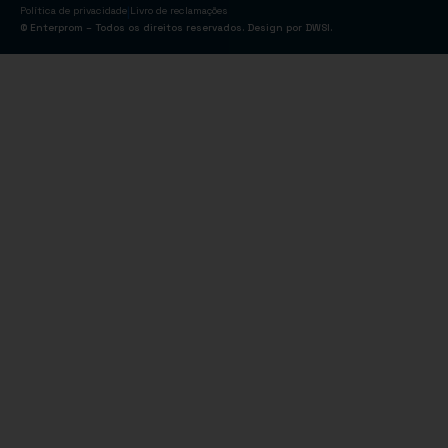
|
Política de privacidade
Livro de reclamações
© Enterprom – Todos os direitos reservados. Design por
DWSI
.