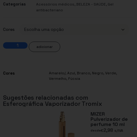
Categorias
,
,
Acessórios médicos
BELEZA - SAÚDE
Gel
antibacteriano
Cores
adicionar
Cores
Amarelo/
,
Azul
,
Branco
,
Negro
,
Verde
,
Vermelho
,
Fúcsia
Sugestões relacionadas com
Esferográfica Vaporizador Tromix
MIZER
Pulverizador de
perfume 10 ml
2,98
€
s/IVA
desde