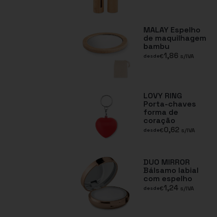
MALAY Espelho
de maquilhagem
bambu
1,86
€
s/IVA
desde
LOVY RING
Porta-chaves
forma de
coração
0,62
€
s/IVA
desde
DUO MIRROR
Bálsamo labial
com espelho
1,24
€
s/IVA
desde