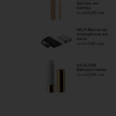
dentes em
bambu
0,60
€
s/IVA
desde
HELP Manta de
emergência em
saco
1,42
€
s/IVA
desde
UV GLOSS
Bálsamo labial
0,94
€
s/IVA
desde