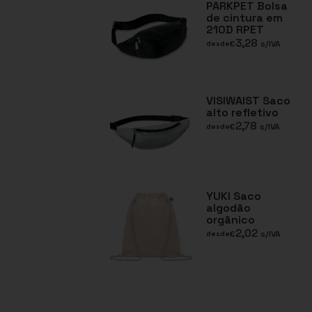
PARKPET Bolsa
de cintura em
210D RPET
3,28
€
s/IVA
desde
VISIWAIST Saco
alto refletivo
2,78
€
s/IVA
desde
YUKI Saco
algodão
orgânico
2,02
€
s/IVA
desde