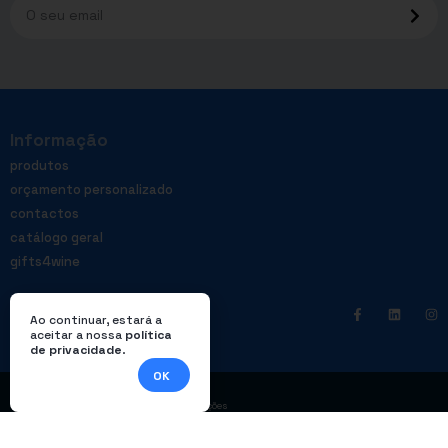
Informação
produtos
orçamento personalizado
contactos
catálogo geral
gifts4wine
Ao continuar, estará a
aceitar a nossa
política
de privacidade
.
OK
|
Política de privacidade
Livro de reclamações
© Enterprom – Todos os direitos reservados. Design por
DWSI
.