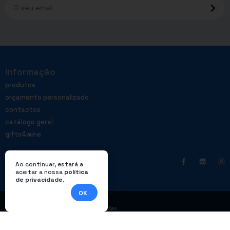
Informação
produtos
orçamento personalizado
contactos
catálogo geral
gifts4wine
Ao continuar, estará a
aceitar a nossa
política
de privacidade
.
OK
|
Política de privacidade
Livro de reclamações
© Enterprom – Todos os direitos reservados. Design por
DWSI
.