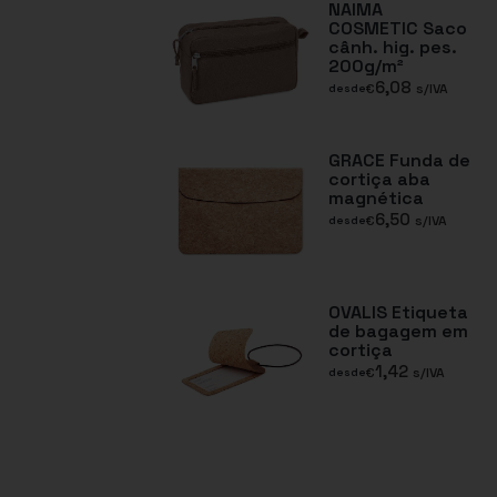
NAIMA
COSMETIC Saco
cânh. hig. pes.
200g/m²
6,08
€
s/IVA
desde
GRACE Funda de
cortiça aba
magnética
6,50
€
s/IVA
desde
OVALIS Etiqueta
de bagagem em
cortiça
1,42
€
s/IVA
desde