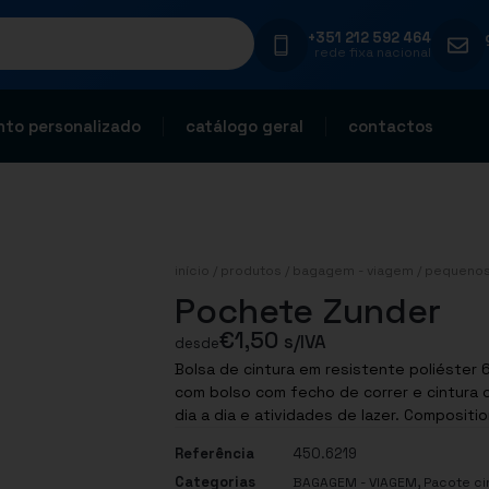
+351 212 592 464
rede fixa nacional
to personalizado
catálogo geral
contactos
início
/
produtos
/
bagagem - viagem
/
pequenos
Pochete Zunder
€
1,50
s/IVA
desde
Bolsa de cintura em resistente poliéster
com bolso com fecho de correr e cintura c
dia a dia e atividades 
Referência
450.6219
Categorias
,
BAGAGEM - VIAGEM
Pacote ci