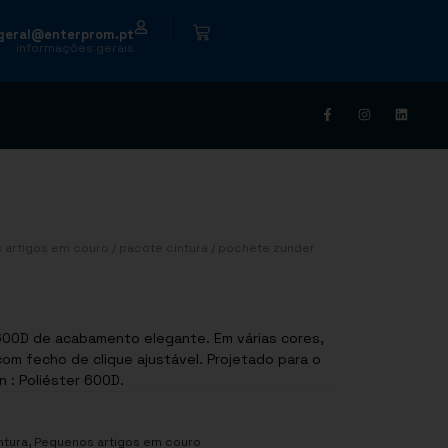
|
geral@enterprom.pt
informações gerais
 artigos em couro
/
pacote cintura
/ pochete zunder
 600D de acabamento elegante. Em várias cores,
om fecho de clique ajustável. Projetado para o
de lazer. Composition : Poliéster 600D.
,
ntura
Pequenos artigos em couro