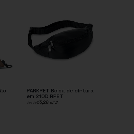
dão
PARKPET Bolsa de cintura
em 210D RPET
3,28
€
s/IVA
desde