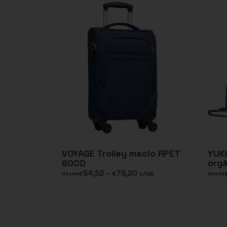
VOYAGE Trolley macio RPET
YUK
600D
org
54,52
–
79,20
€
€
s/IVA
desde
desde