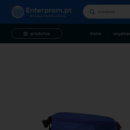
produtos
início
orçamen