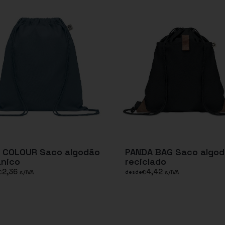
I COLOUR Saco algodão
PANDA BAG Saco algo
ânico
reciclado
2,36
4,42
€
s/IVA
€
s/IVA
desde