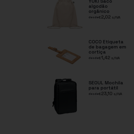
YUKI Saco
algodão
orgânico
2,02
€
s/IVA
desde
COCO Etiqueta
de bagagem em
cortiça
1,42
€
s/IVA
desde
SEOUL Mochila
para portátil
23,10
€
s/IVA
desde