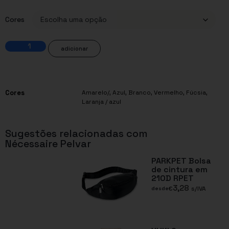
Cores
adicionar
Cores
Amarelo/
,
Azul
,
Branco
,
Vermelho
,
Fúcsia
,
Laranja / azul
Sugestões relacionadas com
Nécessaire Pelvar
PARKPET Bolsa
de cintura em
210D RPET
3,28
€
s/IVA
desde