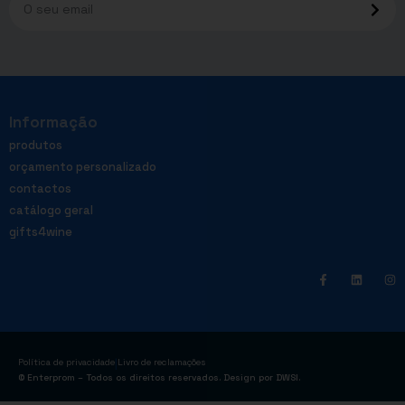
Informação
produtos
orçamento personalizado
contactos
catálogo geral
gifts4wine
|
Política de privacidade
Livro de reclamações
© Enterprom – Todos os direitos reservados. Design por
DWSI
.