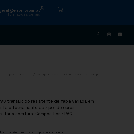
|
geral@enterprom.pt
informações gerais
 artigos em couro
/
estojo de banho
/ nécessaire fergi
VC translúcido resistente de faixa variada em
tente e fechamento de zíper de cores
combinando, com alça de extrator para facilitar a abertura. Composition : PVC.
,
 banho
Pequenos artigos em couro