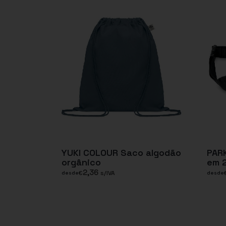
YUKI COLOUR Saco algodão
PARK
orgânico
em 
2,36
€
s/IVA
desde
desde