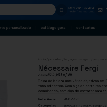
+351 212 592 464
rede fixa nacional
to personalizado
catálogo geral
contactos
início
/
produtos
/
bagagem - viagem
/
pequenos
Nécessaire Fergi
€
0,90
s/IVA
desde
Bolsa de beleza com vários objetivos em P
tons brilhantes. Com alça de corte resis
Referência
450.3429
Categorias
,
BAGAGEM - VIAGEM
Estojo de