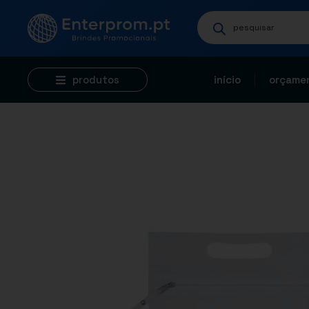
produtos
início
orçamen