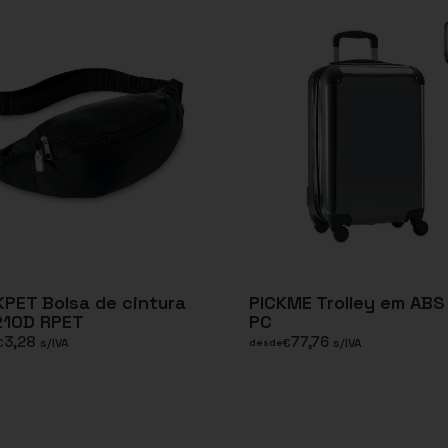
PET Bolsa de cintura
PICKME Trolley em ABS
210D RPET
PC
3,28
77,76
€
s/IVA
€
s/IVA
desde