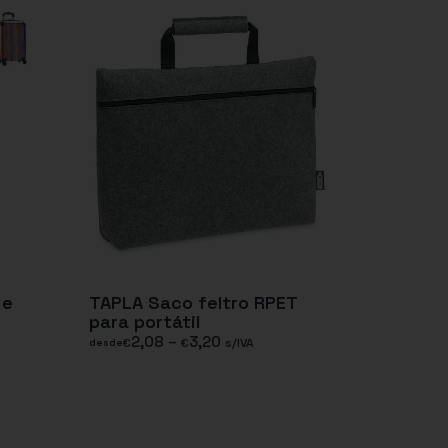
 e
TAPLA Saco feltro RPET
para portátil
2,08
–
3,20
€
€
s/IVA
desde