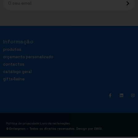
Informação
produtos
orçamento personalizado
contactos
catálogo geral
gifts4wine
|
Política de privacidade
Livro de reclamações
© Enterprom – Todos os direitos reservados. Design por
DWSI
.