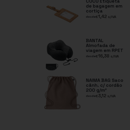
COCO Etiqueta
de bagagem em
cortiça
1,42
€
s/IVA
desde
BANTAL
Almofada de
viagem em RPET
16,38
€
s/IVA
desde
NAIMA BAG Saco
cânh. c/ cordão
200 g/m²
3,12
€
s/IVA
desde