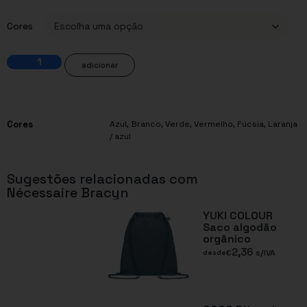
Cores
adicionar
Cores
Azul
,
Branco
,
Verde
,
Vermelho
,
Fúcsia
,
Laranja
/ azul
Sugestões relacionadas com
Nécessaire Bracyn
YUKI COLOUR
Saco algodão
orgânico
2,36
€
s/IVA
desde