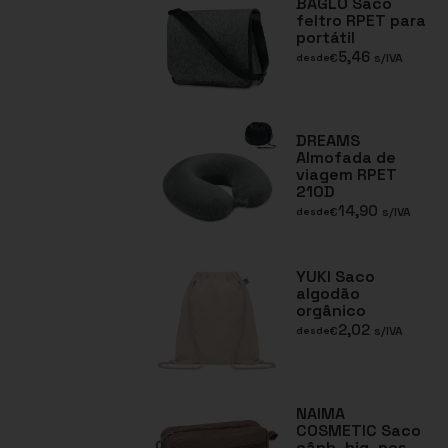
BAGLO Saco
feltro RPET para
portátil
5,46
€
s/IVA
desde
DREAMS
Almofada de
viagem RPET
210D
14,90
€
s/IVA
desde
YUKI Saco
algodão
orgânico
2,02
€
s/IVA
desde
NAIMA
COSMETIC Saco
cânh. hig. pes.