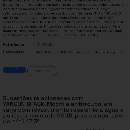
exteriores: 1 bolso frontal com fecho e 2 bolsos lateraisPainel
posterior: almofadado com sistema de apoio extra acolchoado, bolso
com fecho na alça de trolleyCaracterísticas adicionais: pega
reforçada e almofadada, diversos bolsos interiores 310 x 450 x 200
mm Properties : Our nature Materials : Poliéster reciclado 600D,
Poliéster reciclado 210D Selos, certificações e normas: Este produto
possui uma ou mais certificações, selos ou normas aplicáveis. Para
mais informações, contacte o seu representante comercial. Default
customisation : Mochila – Frente (Transfer – 160 x 180)
Referência
561.92393
Categorias
,
,
BAGAGEM - VIAGEM
Mochila computador
Negócio
adicionar
Sugestões relacionadas com
YANGON BPACK. Mochila antirroubo, em
sarja com revestimento repelente à água e
poliéster reciclado 600D, para computador
portátil 17’3″