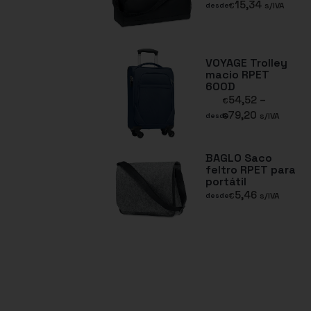
15,34
€
s/IVA
desde
VOYAGE Trolley
macio RPET
600D
54,52
–
€
79,20
€
s/IVA
desde
BAGLO Saco
feltro RPET para
portátil
5,46
€
s/IVA
desde