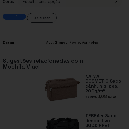
Cores
adicionar
Cores
Azul
,
Branco
,
Negro
,
Vermelho
Sugestões relacionadas com
Mochila Vlad
NAIMA
COSMETIC Saco
cânh. hig. pes.
200g/m²
6,08
€
s/IVA
desde
TERRA + Saco
desportivo
600D RPET