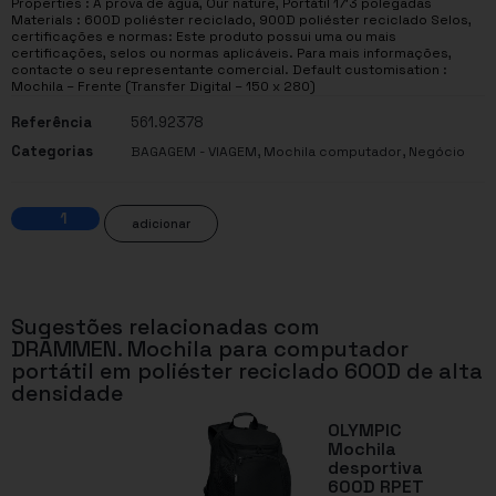
Properties : À prova de água, Our nature, Portátil 17’3 polegadas
Materials : 600D poliéster reciclado, 900D poliéster reciclado Selos,
certificações e normas: Este produto possui uma ou mais
certificações, selos ou normas aplicáveis. Para mais informações,
contacte o seu representante comercial. Default customisation :
Mochila – Frente (Transfer Digital – 150 x 280)
Referência
561.92378
Categorias
,
,
BAGAGEM - VIAGEM
Mochila computador
Negócio
adicionar
Sugestões relacionadas com
DRAMMEN. Mochila para computador
portátil em poliéster reciclado 600D de alta
densidade
OLYMPIC
Mochila
desportiva
600D RPET