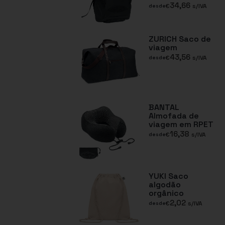
34,66
€
s/IVA
desde
ZURICH Saco de
viagem
43,56
€
s/IVA
desde
BANTAL
Almofada de
viagem em RPET
16,38
€
s/IVA
desde
YUKI Saco
algodão
orgânico
2,02
€
s/IVA
desde