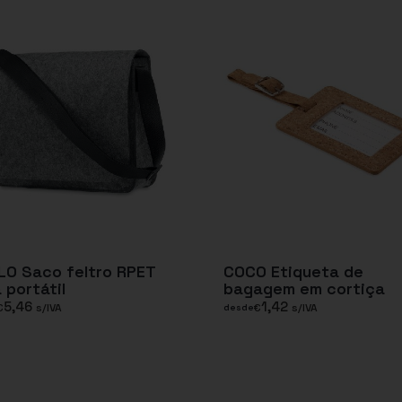
O Saco feltro RPET
COCO Etiqueta de
 portátil
bagagem em cortiça
5,46
1,42
€
s/IVA
€
s/IVA
desde