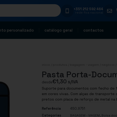
+351 212 592 464
rede fixa nacional
to personalizado
catálogo geral
contactos
início
/
produtos
/
bagagem - viagem
/
negócio
Pasta Porta-Docu
€
1,30
s/IVA
desde
Suporte para documentos com fecho de 
em cores vivas. Com alças de transporte d
Referência
450.9751
Categorias
,
BAGAGEM - VIAGEM
Bolsa do