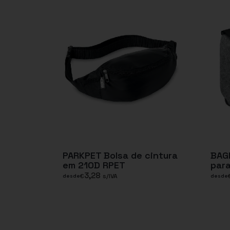
PARKPET Bolsa de cintura
BAGL
em 210D RPET
para
3,28
€
s/IVA
desde
desde