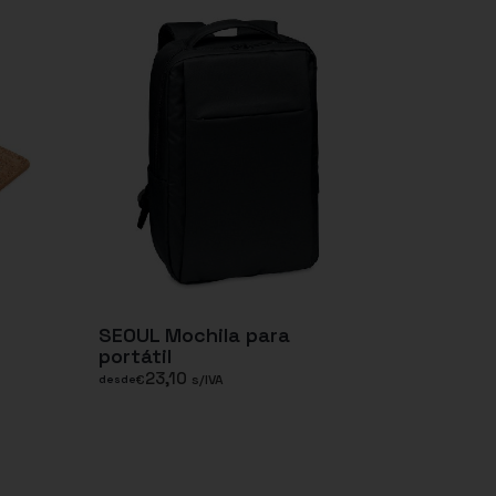
SEOUL Mochila para
portátil
23,10
€
s/IVA
desde