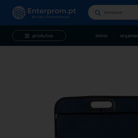
produtos
início
orçamen