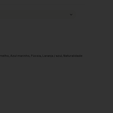
melho
,
Azul marinho
,
Fúcsia
,
Laranja / azul
,
Naturalidade