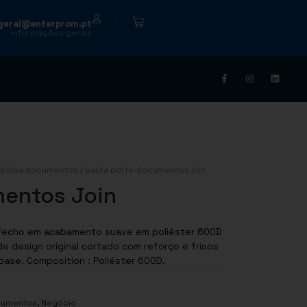
|
geral@enterprom.pt
informações gerais
/
bolsa documentos
/ pasta porta-documentos join
mentos Join
fecho em acabamento suave em poliéster 600D
e design original cortado com reforço e frisos
pretos com placa de reforço de metal na base. Composition : Poliéster 600D.
,
cumentos
Negócio