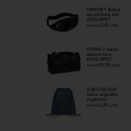
PARKPET Bolsa
de cintura em
210D RPET
3,28
€
s/IVA
desde
TERRA + Saco
desportivo
600D RPET
15,34
€
s/IVA
desde
YUKI COLOUR
Saco algodão
orgânico
2,36
€
s/IVA
desde