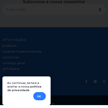
Subscreva a nossa newsletter
Informação
produtos
orçamento personalizado
contactos
catálogo geral
gifts4wine
Ao continuar, estará a
aceitar a nossa
política
de privacidade
.
OK
|
Política de privacidade
Livro de reclamações
© Enterprom – Todos os direitos reservados. Design por
DWSI
.