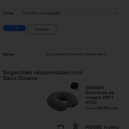
Cores
adicionar
Cores
Azul
,
Negro
,
Vermelho
,
Verde claro
Sugestões relacionadas com
Saco Simaro
DREAMS
Almofada de
viagem RPET
210D
14,90
€
s/IVA
desde
PICKME Trolley