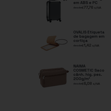
em ABS e PC
77,76
€
s/IVA
desde
OVALIS Etiqueta
de bagagem em
cortiça
1,42
€
s/IVA
desde
NAIMA
COSMETIC Saco
cânh. hig. pes.
200g/m²
6,08
€
s/IVA
desde