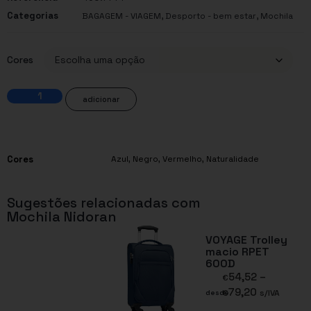
Categorias
,
,
BAGAGEM - VIAGEM
Desporto - bem estar
Mochila
Cores
adicionar
Cores
Azul
,
Negro
,
Vermelho
,
Naturalidade
Sugestões relacionadas com
Mochila Nidoran
VOYAGE Trolley
macio RPET
600D
54,52
–
€
79,20
€
s/IVA
desde