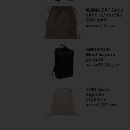
NAIMA BAG Saco
cânh. c/ cordão
200 g/m²
3,12
€
s/IVA
desde
SINGAPORE
Mochila para
portátil
36,98
€
s/IVA
desde
YUKI Saco
algodão
orgânico
2,02
€
s/IVA
desde