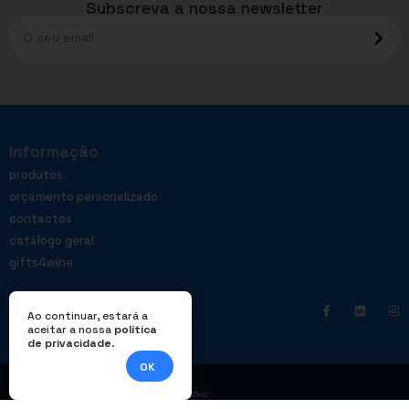
Subscreva a nossa newsletter
Informação
produtos
orçamento personalizado
contactos
catálogo geral
gifts4wine
Ao continuar, estará a
aceitar a nossa
política
de privacidade
.
OK
|
Política de privacidade
Livro de reclamações