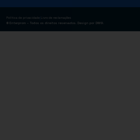
|
Política de privacidade
Livro de reclamações
© Enterprom – Todos os direitos reservados. Design por
DWSI
.