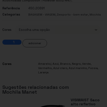
Acolchoadas Composition : Poliéster 600D RPET.
Referência
450.20891
Categorias
,
,
BAGAGEM - VIAGEM
Desporto - bem estar
Mochila
Cores
adicionar
Cores
Amarelo/
,
Azul
,
Branco
,
Negro
,
Verde
,
Vermelho
,
Azul claro
,
Azul marinho
,
Fúcsia
,
Laranja
Sugestões relacionadas com
Mochila Manet
VISIWAIST Saco
alto refletivo