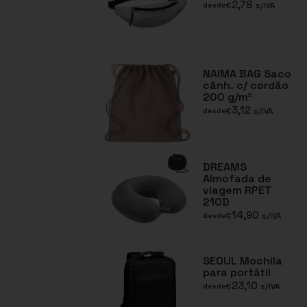
2,78
€
s/IVA
desde
NAIMA BAG Saco
cânh. c/ cordão
200 g/m²
3,12
€
s/IVA
desde
DREAMS
Almofada de
viagem RPET
210D
14,90
€
s/IVA
desde
SEOUL Mochila
para portátil
23,10
€
s/IVA
desde