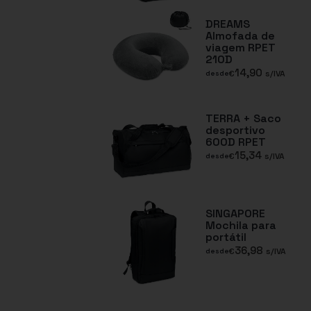
DREAMS
Almofada de
viagem RPET
210D
14,90
€
s/IVA
desde
TERRA + Saco
desportivo
600D RPET
15,34
€
s/IVA
desde
SINGAPORE
Mochila para
portátil
36,98
€
s/IVA
desde