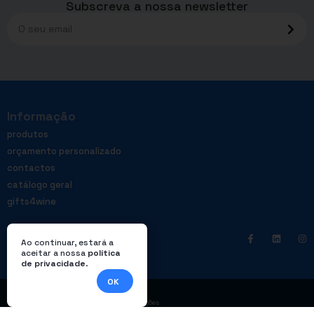
Subscreva a nossa newsletter
Informação
produtos
orçamento personalizado
contactos
catálogo geral
gifts4wine
Ao continuar, estará a
aceitar a nossa
política
de privacidade
.
OK
|
Política de privacidade
Livro de reclamações