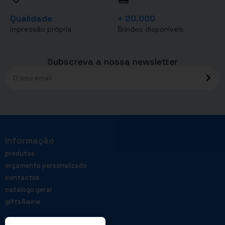
Qualidade
+ 20.000
Impressão própria
Brindes disponíveis
Subscreva a nossa newsletter
Informação
produtos
orçamento personalizado
contactos
catálogo geral
gifts4wine