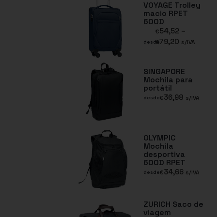
VOYAGE Trolley
macio RPET
600D
54,52
–
€
79,20
€
s/IVA
desde
SINGAPORE
Mochila para
portátil
36,98
€
s/IVA
desde
OLYMPIC
Mochila
desportiva
600D RPET
34,66
€
s/IVA
desde
ZURICH Saco de
viagem