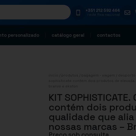
+351 212 592 464
rede fixa nacional
to personalizado
catálogo geral
contactos
início
/
produtos
/
bagagem - viagem
/
desporto 
sophisticate contém dois produtos de elevada q
branve e ekston
KIT SOPHISTICATE. 
contém dois produ
qualidade que alia
nossas marcas – B
Preço sob consulta