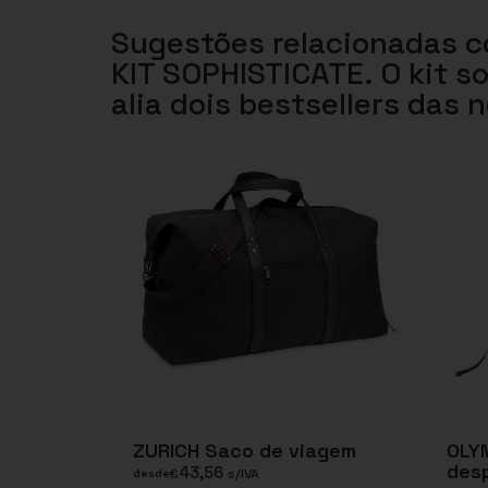
Sugestões relacionadas 
KIT SOPHISTICATE. O kit s
alia dois bestsellers das
ZURICH Saco de viagem
OLY
des
43,56
€
s/IVA
desde