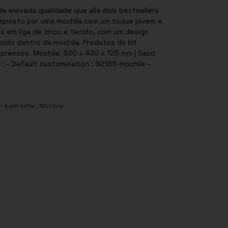
e elevada qualidade que alia dois bestsellers
omposto por uma mochila com um toque jovem e
s em liga de zinco e tecido, com um design
cido dentro da mochila. Produtos do kit
ressos. Mochila: 320 x 430 x 125 mm | Saco
: – Default customisation : 92189-mochila –
,
- bem estar
Mochila