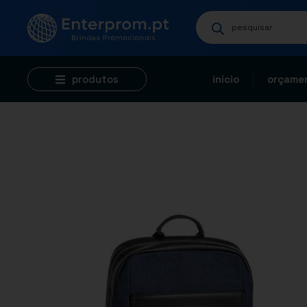
produtos
início
orçamen