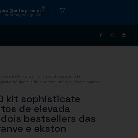
|
geral@enterprom.pt
informações gerais
- bem estar
/
mochila
/ kit sophisticate. o kit
ualidade que alia dois bestsellers das nossas marcas –
O kit sophisticate
tos de elevada
 dois bestsellers das
ranve e ekston