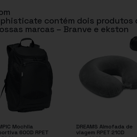
com
ophisticate contém dois produtos
 nossas marcas – Branve e ekston
MPIC Mochila
DREAMS Almofada de
portiva 600D RPET
viagem RPET 210D