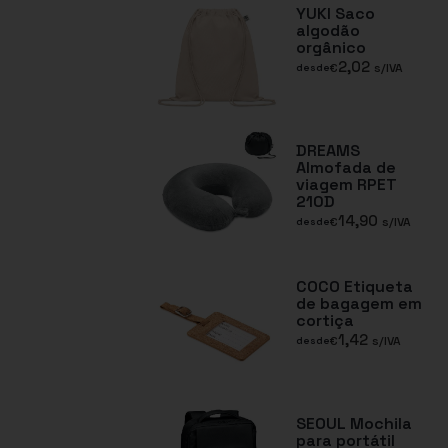
YUKI Saco
algodão
orgânico
2,02
€
s/IVA
desde
DREAMS
Almofada de
viagem RPET
210D
14,90
€
s/IVA
desde
COCO Etiqueta
de bagagem em
cortiça
1,42
€
s/IVA
desde
SEOUL Mochila
para portátil