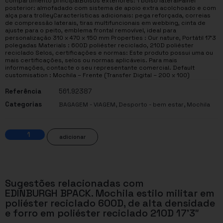
compartimento principalBolsos exteriores: 1 bolso lateralPainel
posterior: almofadado com sistema de apoio extra acolchoado e com
alça para trolleyCaracterísticas adicionais: pega reforçada, correias
de compressão laterais, tiras multifuncionais em webbing, cinta de
ajuste para o peito, emblema frontal removível, ideal para
personalização 310 x 470 x 150 mm Properties : Our nature, Portátil 17’3
polegadas Materials : 600D poliéster reciclado, 210D poliéster
reciclado Selos, certificações e normas: Este produto possui uma ou
mais certificações, selos ou normas aplicáveis. Para mais
informações, contacte o seu representante comercial. Default
customisation : Mochila – Frente (Transfer Digital – 200 x 100)
Referência
561.92387
Categorias
,
,
BAGAGEM - VIAGEM
Desporto - bem estar
Mochila
adicionar
Sugestões relacionadas com
EDINBURGH BPACK. Mochila estilo militar em
poliéster reciclado 600D, de alta densidade
e forro em poliéster reciclado 210D 17’3″