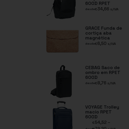
600D RPET
34,66
€
s/IVA
desde
GRACE Funda de
cortiça aba
magnética
6,50
€
s/IVA
desde
CEBAG Saco de
ombro em RPET
600D
8,76
€
s/IVA
desde
VOYAGE Trolley
macio RPET
600D
54,52
–
€
79,20
€
s/IVA
desde