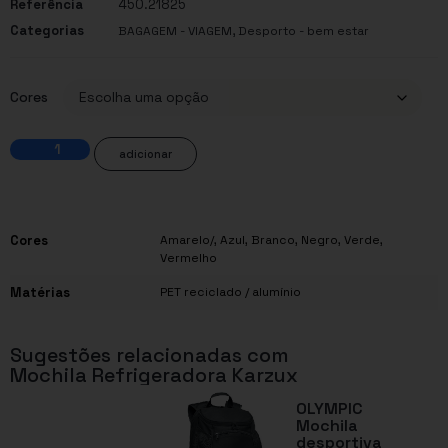
Referência
450.21825
Categorias
,
BAGAGEM - VIAGEM
Desporto - bem estar
Cores
adicionar
Cores
Amarelo/
,
Azul
,
Branco
,
Negro
,
Verde
,
Vermelho
Matérias
PET reciclado / alumínio
Sugestões relacionadas com
Mochila Refrigeradora Karzux
OLYMPIC
Mochila
desportiva