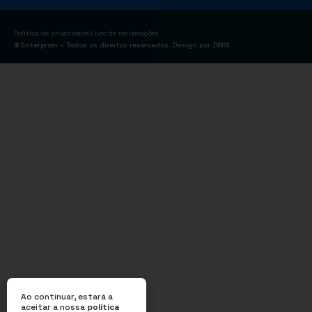
|
Política de privacidade
Livro de reclamações
© Enterprom – Todos os direitos reservados. Design por
DWSI
.
Ao continuar, estará a
aceitar a nossa
política