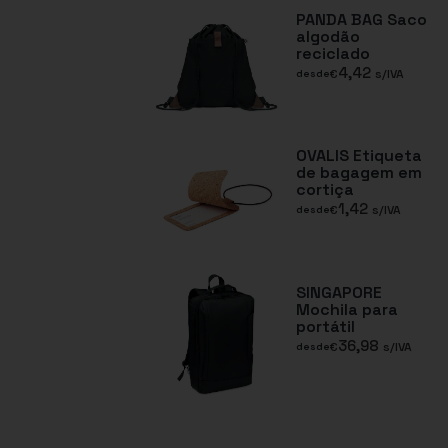
PANDA BAG Saco
algodão
reciclado
4,42
€
s/IVA
desde
OVALIS Etiqueta
de bagagem em
cortiça
1,42
€
s/IVA
desde
SINGAPORE
Mochila para
portátil
36,98
€
s/IVA
desde