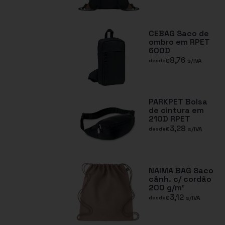
CEBAG Saco de
ombro em RPET
600D
8,76
€
s/IVA
desde
PARKPET Bolsa
de cintura em
210D RPET
3,28
€
s/IVA
desde
NAIMA BAG Saco
cânh. c/ cordão
200 g/m²
3,12
€
s/IVA
desde