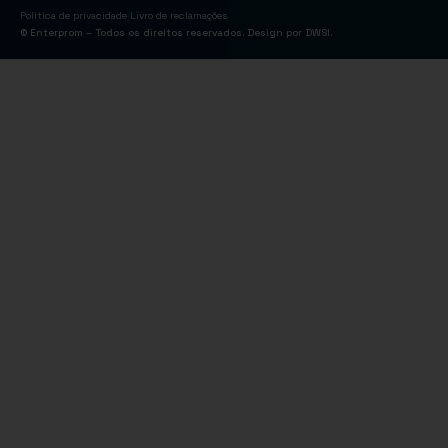
|
Política de privacidade
Livro de reclamações
© Enterprom – Todos os direitos reservados. Design por
DWSI
.