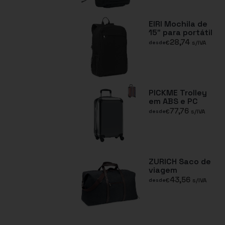
EIRI Mochila de
15″ para portátil
28,74
€
s/IVA
desde
PICKME Trolley
em ABS e PC
77,76
€
s/IVA
desde
ZURICH Saco de
viagem
43,56
€
s/IVA
desde