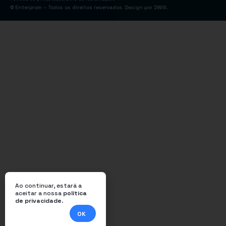
© Enterprom – Todos os direitos reservados. Design por
DWSI
.
Ao continuar, estará a
aceitar a nossa
política
de privacidade
.
OK