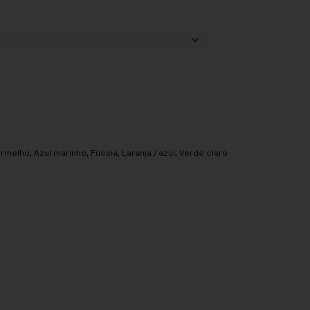
ermelho
,
Azul marinho
,
Fúcsia
,
Laranja / azul
,
Verde claro