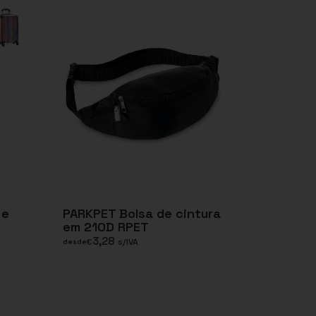
 e
PARKPET Bolsa de cintura
em 210D RPET
3,28
€
s/IVA
desde