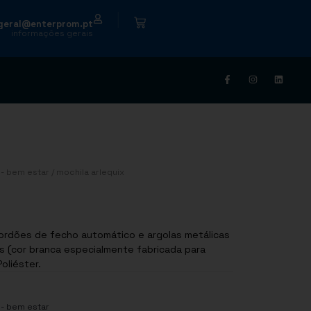
|
geral@enterprom.pt
informações gerais
- bem estar
/ mochila arlequix
cordões de fecho automático e argolas metálicas
s (cor branca especialmente fabricada para
sition : Poliéster.
- bem estar