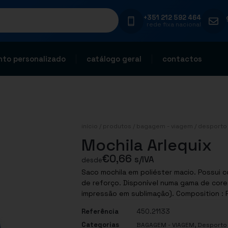
+351 212 592 464
rede fixa nacional
to personalizado
catálogo geral
contactos
início
/
produtos
/
bagagem - viagem
/
desporto 
Mochila Arlequix
€
0,66
s/IVA
desde
Saco mochila em poliéster macio. Possui 
de reforço. Disponível numa gama de core
impressão em sublimação). Compo
Referência
450.21133
Categorias
,
BAGAGEM - VIAGEM
Desporto 