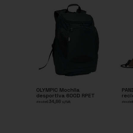
OLYMPIC Mochila
PAN
desportiva 600D RPET
reci
34,66
€
s/IVA
desde
desde