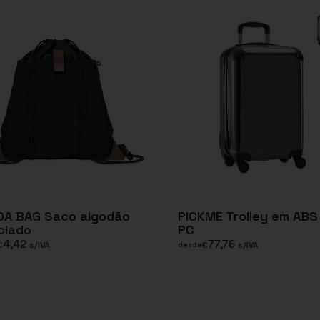
DA BAG Saco algodão
PICKME Trolley em ABS
clado
PC
4,42
77,76
€
s/IVA
€
s/IVA
desde