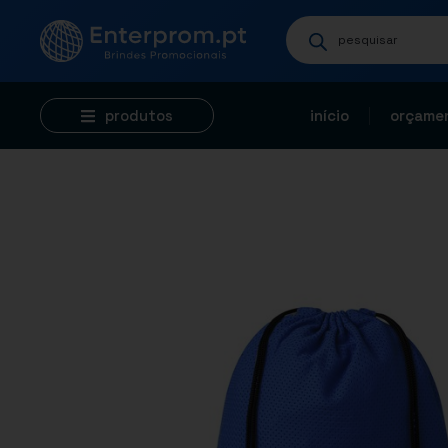
produtos
início
orçamen