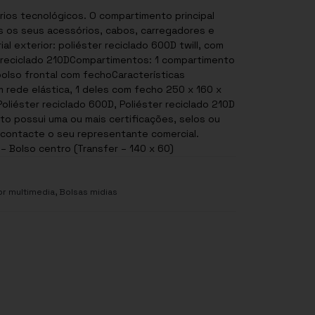
ios tecnológicos. O compartimento principal
s os seus acessórios, cabos, carregadores e
l exterior: poliéster reciclado 600D twill, com
er reciclado 210DCompartimentos: 1 compartimento
bolso frontal com fechoCaracterísticas
m rede elástica, 1 deles com fecho 250 x 160 x
Poliéster reciclado 600D, Poliéster reciclado 210D
to possui uma ou mais certificações, selos ou
, contacte o seu representante comercial.
– Bolso centro (Transfer – 140 x 60)
,
or multimedia
Bolsas midias