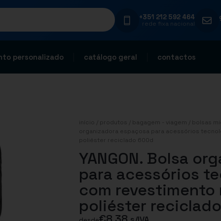
+351 212 592 464
rede fixa nacional
to personalizado
catálogo geral
contactos
início
/
produtos
/
bagagem - viagem
/
bolsas mi
organizadora espaçosa para acessórios tecnol
poliéster reciclado 600d
YANGON. Bolsa org
para acessórios te
com revestimento 
poliéster reciclad
€
8,38
s/IVA
desde