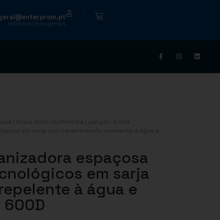
|
geral@enterprom.pt
informações gerais
dias
/
bolsa leitor multimedia
/ yangon. bolsa
ógicos em sarja com revestimento repelente à água e
anizadora espaçosa
cnológicos em sarja
repelente à água e
o 600D