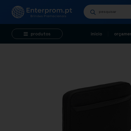
produtos
início
orçamen