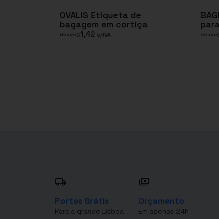
OVALIS Etiqueta de
BAGL
bagagem em cortiça
para
1,42
€
s/IVA
desde
desde
Portes Grátis
Orçamento
Para a grande Lisboa
Em apenas 24h