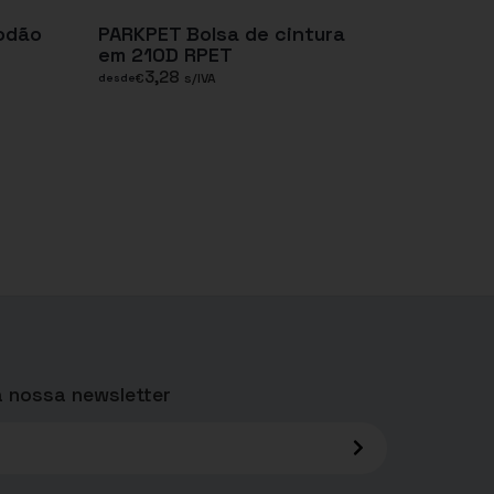
odão
PARKPET Bolsa de cintura
em 210D RPET
3,28
€
s/IVA
desde
 nossa newsletter