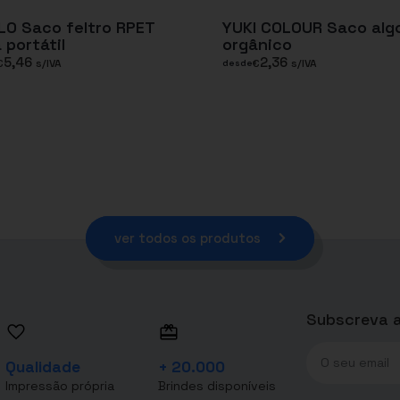
O Saco feltro RPET
YUKI COLOUR Saco alg
 portátil
orgânico
5,46
2,36
€
s/IVA
€
s/IVA
desde
ver todos os produtos
Subscreva a
Qualidade
+ 20.000
Impressão própria
Brindes disponíveis