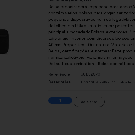
Bolsa organizadora espaçosa para acessór
contém vários bolsos para organizar todo
pequenos dispositivos num só lugar.Materia
detalhes em PUMaterial interior: poliést
principal almofadadoBolsos exteriores: 1 
adicionais: interior com diversos bolsos e
40 mm Properties : Our nature Materials : 
Selos, certificações e normas: Este produ
normas aplicáveis. Para mais informações
Default customisation : Bolsa cosméticos 
Referência
561.92570
Categorias
,
BAGAGEM - VIAGEM
Bolsa leit
adicionar