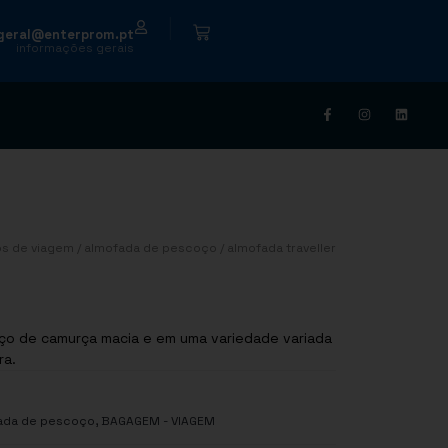
|
geral@enterprom.pt
informações gerais
os de viagem
/
almofada de pescoço
/ almofada traveller
oço de camurça macia e em uma variedade variada
ibra.
,
ada de pescoço
BAGAGEM - VIAGEM