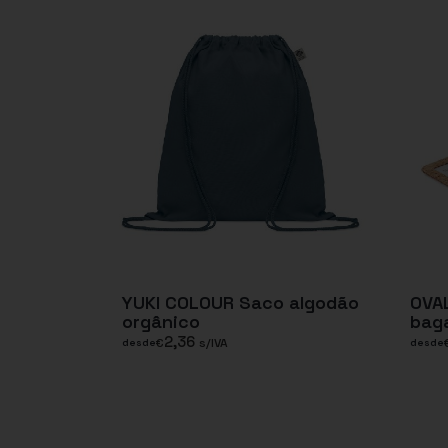
YUKI COLOUR Saco algodão
OVAL
orgânico
bag
2,36
€
s/IVA
desde
desde