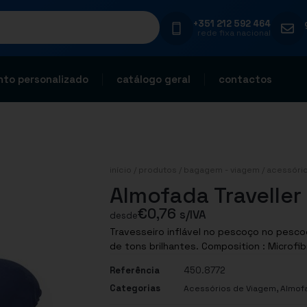
+351 212 592 464
rede fixa nacional
to personalizado
catálogo geral
contactos
início
/
produtos
/
bagagem - viagem
/
acessóri
Almofada Traveller
€
0,76
s/IVA
desde
Travesseiro inflável no pescoço no pesc
de tons brilhantes. Composition : Microf
Referência
450.8772
Categorias
,
Acessórios de Viagem
Almof