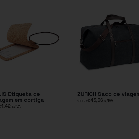
IS Etiqueta de
ZURICH Saco de viage
agem em cortiça
43,56
€
s/IVA
desde
1,42
€
s/IVA