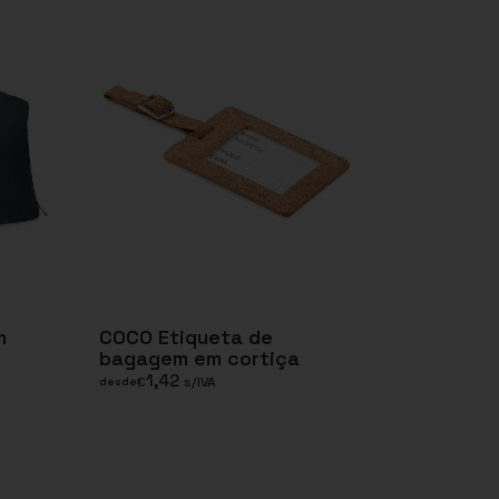
m
COCO Etiqueta de
bagagem em cortiça
1,42
€
s/IVA
desde