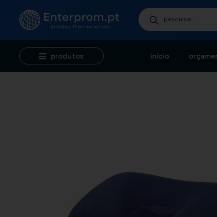
produtos
início
orçamen