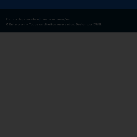
|
Política de privacidade
Livro de reclamações
© Enterprom – Todos os direitos reservados. Design por
DWSI
.