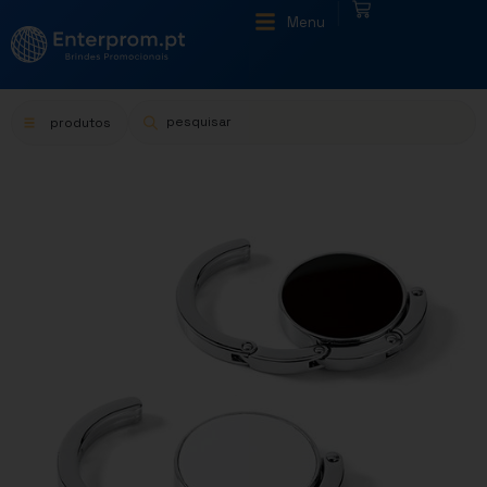
|
Menu
produtos