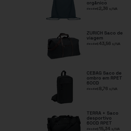
orgânico
2,36
€
s/IVA
desde
ZURICH Saco de
viagem
43,56
€
s/IVA
desde
CEBAG Saco de
ombro em RPET
600D
8,76
€
s/IVA
desde
TERRA + Saco
desportivo
600D RPET
15,34
€
s/IVA
desde