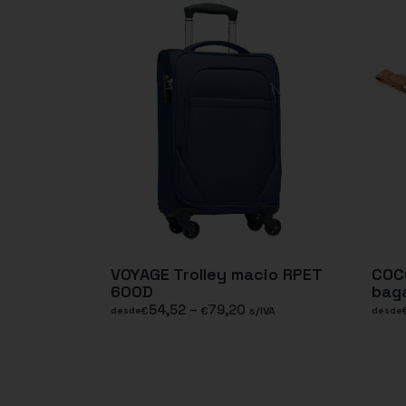
VOYAGE Trolley macio RPET
COC
600D
bag
54,52
–
79,20
€
€
s/IVA
desde
desde