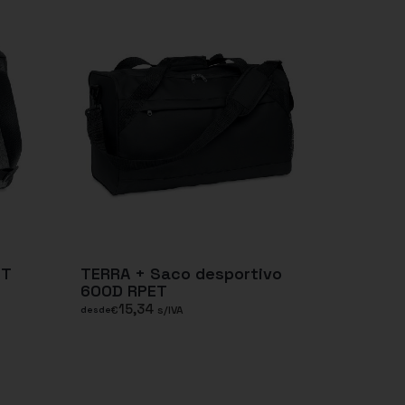
ET
TERRA + Saco desportivo
600D RPET
15,34
€
s/IVA
desde