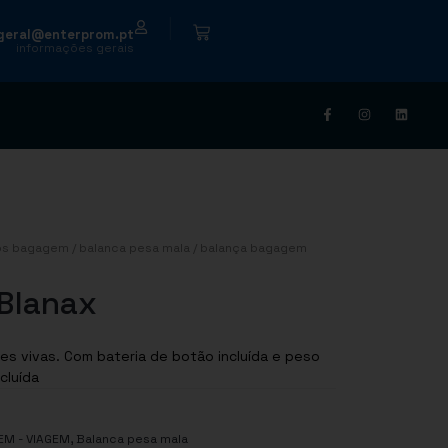
|
geral@enterprom.pt
informações gerais
os bagagem
/
balanca pesa mala
/ balança bagagem
Blanax
es vivas. Com bateria de botão incluída e peso
cluída
,
M - VIAGEM
Balanca pesa mala