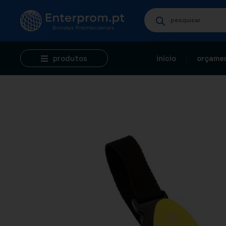
produtos
início
orçamen