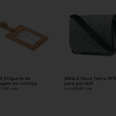
O Etiqueta de
BAGLO Saco feltro RP
agem em cortiça
para portátil
1,42
5,46
€
s/IVA
€
s/IVA
desde