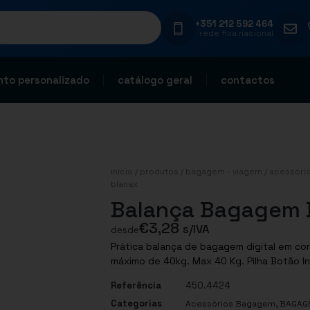
+351 212 592 464
rede fixa nacional
to personalizado
catálogo geral
contactos
início
/
produtos
/
bagagem - viagem
/
acessóri
blanax
Balança Bagagem 
€
3,28
s/IVA
desde
Prática balança de bagagem digital em cor
máximo de 40kg. Max 40 Kg. Pilha Botão In
Referência
450.4424
Categorias
,
Acessórios Bagagem
BAGAGE